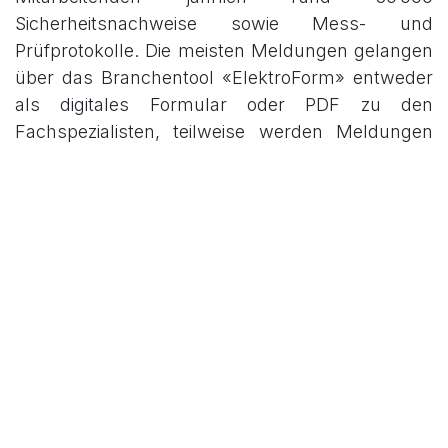
Sicherheitsnachweise sowie Mess- und
Prüfprotokolle. Die meisten Meldungen gelangen
über das Branchentool «ElektroForm» entweder
als digitales Formular oder PDF zu den
Fachspezialisten, teilweise werden Meldungen
als PDF per E-Mail ausgetauscht. Der Roboter
hilft dem Team dabei, in den PDF vordefinierte
Muss-Felder wie «Zählernummer» oder «Ort der
Installation» zu kontrollieren, Dokumente zu
archivieren, und er überprüft, ob es sich um eine
periodische Kontrolle, Teilkontrolle oder
Schlusskontrolle handelt. Ein vorgegebener
Prozess mit sogenannten Leitwegen führt den
Roboter durch seine Arbeit.
Weitere RPA-Anwendungen