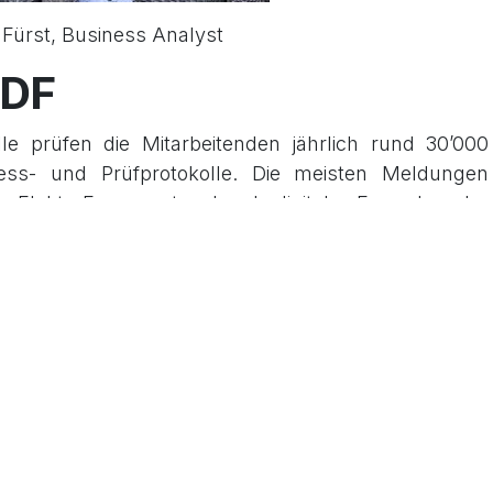
 Fürst, Business Analyst
PDF
lle prüfen die Mitarbeitenden jährlich rund 30’000
ess- und Prüfprotokolle. Die meisten Meldungen
«ElektroForm» entweder als digitales Formular oder
 teilweise werden Meldungen als PDF per E-Mail
ft dem Team dabei, in den PDF vordefinierte Muss-
«Ort der Installation» zu kontrollieren, Dokumente
rüft, ob es sich um eine periodische Kontrolle,
ontrolle handelt. Ein vorgegebener Prozess mit
 Roboter durch seine Arbeit.
A-Anwendungen sind