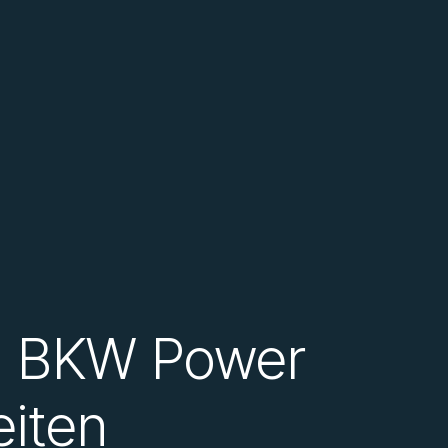
i BKW Power
eiten